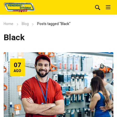
Home
Blog
Posts tagged "Black"
Black
07
AGO